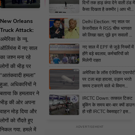
दिनों तक हाड़ कंपा देने वाली ठंड में
Us
कैसा दिखता है कश्मीर | आप भी
देखिये जन्नत का नजारा
New Orleans
Delhi Election: नए साल पर
केजरीवाल ने RSS चीफ भागवत
Truck Attack:
को लिखा खत, पूछे इन सवालों के
अमेरिका के न्यू
जवाब- BJP का पलटवार
नए साल में EPF से जुड़े नियमों में
ऑर्लियंस में नए साल
होंगे बड़े बदलाव, कर्मचारियों को
का जश्न मना रहे
मिलेगी राहत
लोगों की भीड़ पर
अमेरिका के लॉस एंजेलिस एयरपोर्ट
“आतंकवादी हमला”
पर टला बड़ा हादसा, उड़ान भरते
हुआ. अधिकारियों ने
समय टकराने वाले थे विमान
लेकिन तभी... | VIDEO
बताया कि हमलावर ने
IRCTC Down: तत्काल टिकट
भीड़ की ओर अपना
बुकिंग के समय बार-बार क्यों डाउन
वाहन मोड़ दिया और
हो रही IRCTC वेबसाइट? इस
महीने तीसरी बार हुआ ऐसा
लोगों को रौंदते हुए
निकल गया. हमले में