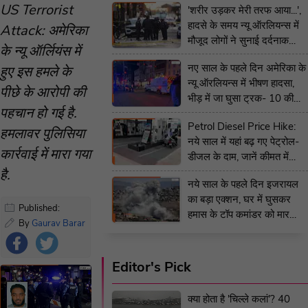
US Terrorist
'शरीर उड़कर मेरी तरफ आया...',
हादसे के समय न्यू ऑरलियन्स में
Attack: अमेरिका
मौजूद लोगों ने सुनाई दर्दनाक
के न्यू ऑर्लियंस में
कहानी
नए साल के पहले दिन अमेरिका के
हुए इस हमले के
न्यू ऑरलियन्स में भीषण हादसा,
पीछे के आरोपी की
भीड़ में जा घुसा ट्रक- 10 की
पहचान हो गई है.
मौत और 30 घायल
Petrol Diesel Price Hike:
हमलावर पुलिसिया
नये साल में यहां बढ़ गए पेट्रोल-
कार्रवाई में मारा गया
डीजल के दाम, जानें कीमत में
कितना हुआ इजाफा
है.
नये साल के पहले दिन इजरायल
का बड़ा एक्शन, घर में घुसकर
Published:
हमास के टॉप कमांडर को मार
January 2, 2025
By
Gaurav Barar
गिराया
6:37 AM IST
Editor's Pick
Foll
क्या होता है 'चिल्ले कलां'? 40
ow