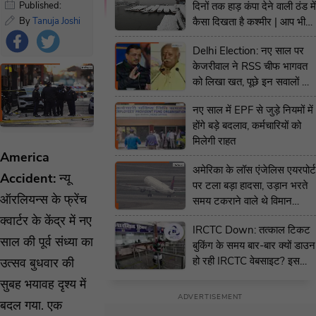
Published:
दिनों तक हाड़ कंपा देने वाली ठंड में
January 1, 2025
By
Tanuja Joshi
कैसा दिखता है कश्मीर | आप भी
7:46 PM IST
|
Edited
देखिये जन्नत का नजारा
Delhi Election: नए साल पर
by
Tanuja Joshi
केजरीवाल ने RSS चीफ भागवत
को लिखा खत, पूछे इन सवालों के
Foll
जवाब- BJP का पलटवार
ow
नए साल में EPF से जुड़े नियमों में
होंगे बड़े बदलाव, कर्मचारियों को
Us
मिलेगी राहत
America
अमेरिका के लॉस एंजेलिस एयरपोर्ट
Accident:
न्यू
पर टला बड़ा हादसा, उड़ान भरते
ऑरलियन्स के फ्रेंच
समय टकराने वाले थे विमान
लेकिन तभी... | VIDEO
क्वार्टर के केंद्र में नए
IRCTC Down: तत्काल टिकट
साल की पूर्व संध्या का
बुकिंग के समय बार-बार क्यों डाउन
हो रही IRCTC वेबसाइट? इस
उत्सव बुधवार की
महीने तीसरी बार हुआ ऐसा
सुबह भयावह दृश्य में
बदल गया. एक