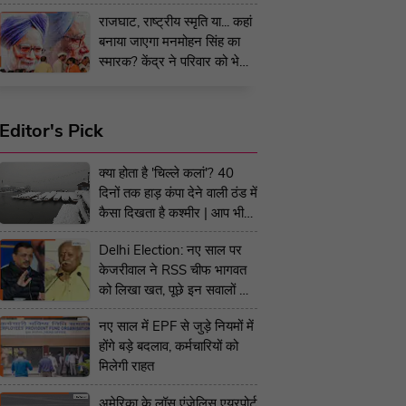
राजघाट, राष्ट्रीय स्मृति या... कहां
बनाया जाएगा मनमोहन सिंह का
स्मारक? केंद्र ने परिवार को भेजे
ऑप्शन
Editor's Pick
क्या होता है 'चिल्ले कलां'? 40
दिनों तक हाड़ कंपा देने वाली ठंड में
कैसा दिखता है कश्मीर | आप भी
देखिये जन्नत का नजारा
Delhi Election: नए साल पर
केजरीवाल ने RSS चीफ भागवत
को लिखा खत, पूछे इन सवालों के
जवाब- BJP का पलटवार
नए साल में EPF से जुड़े नियमों में
होंगे बड़े बदलाव, कर्मचारियों को
मिलेगी राहत
अमेरिका के लॉस एंजेलिस एयरपोर्ट