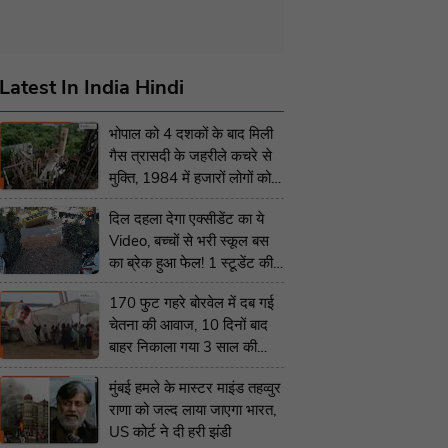
Latest In India Hindi
भोपाल को 4 दशकों के बाद मिली
गैस त्रासदी के जहरीले कचरे से
मुक्ति, 1984 में हजारों लोगों को
गंवानी पड़ी थी जान
दिल दहला देगा एक्सीडेंट का ये
Video, बच्चों से भरी स्कूल बस
का ब्रेक हुआ फेल! 1 स्टूडेंट की
मौत, 18 घायल
170 फुट गहरे बोरवेल में दब गई
चेतना की आवाज, 10 दिनों बाद
बाहर निकाला गया 3 साल की
मासूम का शव
मुंबई हमले के मास्टर माइंड तहव्वुर
राणा को जल्द लाया जाएगा भारत,
US कोर्ट ने दी हरी झंडी