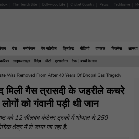
enbox
The Health Site
Bollywood Life
Cricket Country
Petuz
Techlusive
My
्रेवल
देश
मनोरंजन
वेब स्टोरीज
क्रिकेट
वीडियो
वायरल
बिजनेस
आस्था
करियर
लाइफस्टाइल
विदेश
ऑटो
एक्सप्लेनर
टेक
बच्चों के नाम
aste Was Removed From After 40 Years Of Bhopal Gas Tragedy
द मिली गैस त्रासदी के जहरीले कचरे
ं लोगों को गंवानी पड़ी थी जान
ट को 12 सीलबंद कंटेनर ट्रकों में भोपाल से 250
क क्षेत्र में ले जाया जा रहा है.