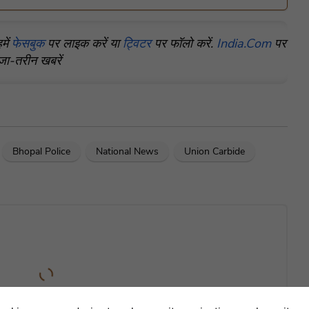
में
फेसबुक
पर लाइक करें या
ट्विटर
पर फॉलो करें.
India.Com
पर
ा-तरीन खबरें
Bhopal Police
National News
Union Carbide